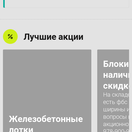
Лучшие акции
Блоки
наличи
скидк
На складе
есть фбс 
ширины и 
вопросы и
Железобетонные
акционного
лотки
978-900-95